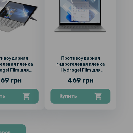
тивоударная
Противоударная
елевая пленка
гидрогелевая пленка
ogel Film для
Hydrogel Film для
ft Surface Pro 6
Microsoft Surface Laptop
69 грн
469 грн
.88х195.95),
Go 2 (195.25х275.52),
ansparent
Transparent
ть
Купить
аров