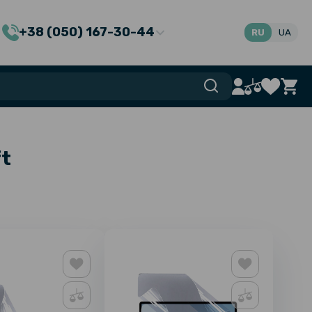
+38 (050) 167-30-44
RU
UA
t