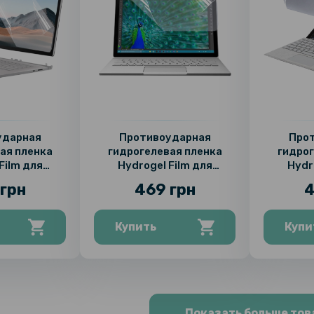
ударная
Противоударная
Про
ая пленка
гидрогелевая пленка
гидрог
Film для
Hydrogel Film для
Hydr
face book 2 /
Microsoft Surfase Book 1
Microso
грн
469 грн
4
х226.57),
(213.00х309.70),
(287
arent
Transparent
Tr
Купить
Купи
Показать больше тов