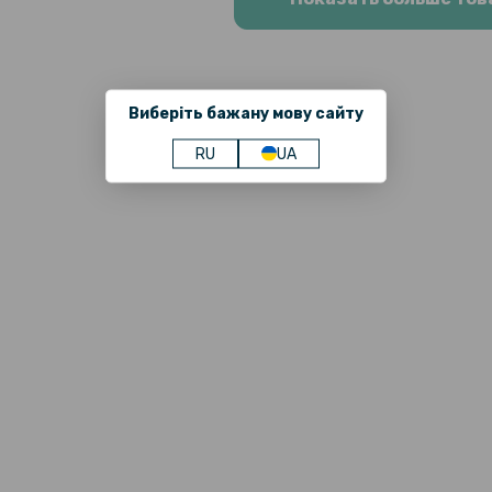
Виберіть бажану мову сайту
RU
UA