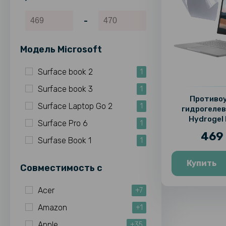
-
Модель Microsoft
Surface book 2
1
Surface book 3
1
Противо
Surface Laptop Go 2
1
гидрогелев
Hydrogel 
Surface Pro 6
1
Microsoft Sur
469 
3 (307.30
Surfase Book 1
1
Transp
Купить
Совместимость c
Acer
+7
Amazon
+1
Apple
+35