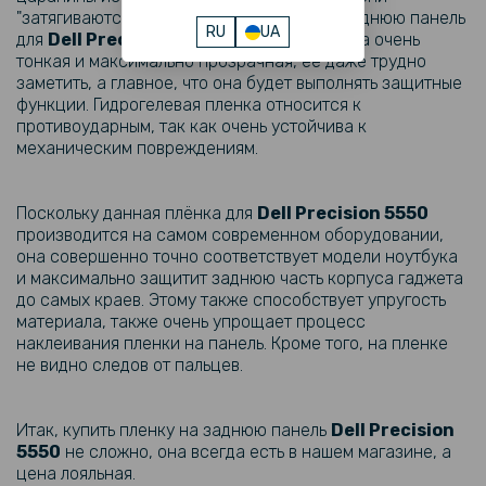
"затягиваются". Пленки производятся на заднюю панель
RU
UA
для
Dell
Precision 5550​
. Поскольку пленка очень
тонкая и максимально прозрачная, ее даже трудно
заметить, а главное, что она будет выполнять защитные
функции. Гидрогелевая пленка относится к
противоударным, так как очень устойчива к
механическим повреждениям.
Поскольку данная плёнка для
Dell
Precision 5550​
производится на самом современном оборудовании,
она совершенно точно соответствует модели ноутбука
и максимально защитит заднюю часть корпуса гаджета
до самых краев. Этому также способствует упругость
материала, также очень упрощает процесс
наклеивания пленки на панель. Кроме того, на пленке
не видно следов от пальцев.
Итак, купить пленку на заднюю панель
Dell
Precision
5550​
не сложно, она всегда есть в нашем магазине, а
цена лояльная.