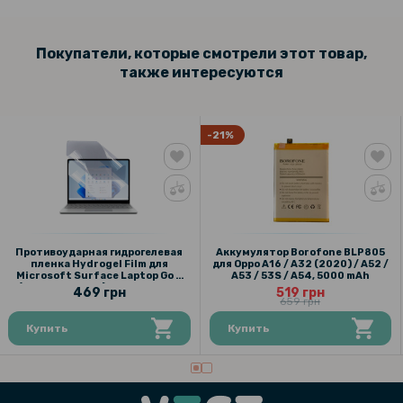
Покупатели, которые смотрели этот товар,
также интересуются
-21%
Противоударная гидрогелевая
Аккумулятор Borofone BLP805
пленка Hydrogel Film для
для Oppo A16 / A32 (2020) / A52 /
Microsoft Surface Laptop Go 2
A53 / 53S / A54, 5000 mAh
(195.25х275.52), Transparent
469 грн
519 грн
659 грн
Купить
Купить