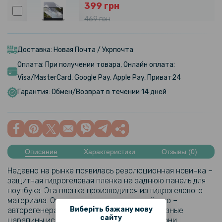
399 грн
469 грн
Противоударная гидрогелевая пленка Hydrogel Film для Dell
Precision 5550 (222.73х347.50), Transparent
Доставка: Новая Почта / Укрпочта
Оплата: При получении товара, Онлайн оплата:
Visa/MasterCard, Google Pay, Apple Pay, Приват24
Гарантия: Обмен/Возврат в течении 14 дней
Описание
Характеристики
Отзывы (0)
Недавно на рынке появилась революционная новинка –
защитная гидрогелевая пленка на заднюю панель для
ноутбука. Эта пленка производится из гидрогелевого
материала. Он имеет очень ценное свойство –
Виберіть бажану мову
авторегенерация. Что это значит? Несерьезные
сайту
царапины исчезают в течение суток, ведь они