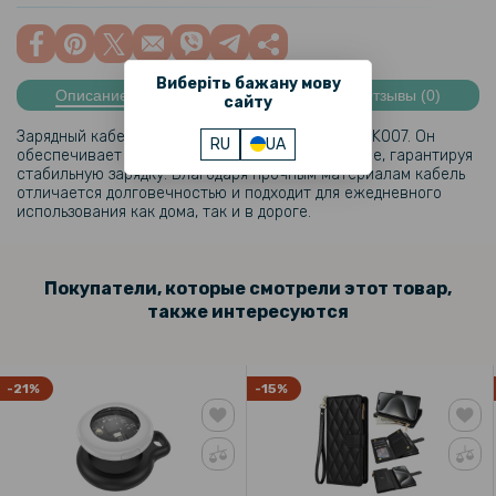
Виберіть бажану мову
Описание
Характеристики
Отзывы (0)
сайту
Зарядный кабель для детского смарт-часа GP-PK007. Он
RU
UA
обеспечивает надежное и быстрое подключение, гарантируя
стабильную зарядку. Благодаря прочным материалам кабель
отличается долговечностью и подходит для ежедневного
использования как дома, так и в дороге.
Покупатели, которые смотрели этот товар,
также интересуются
-21%
-15%