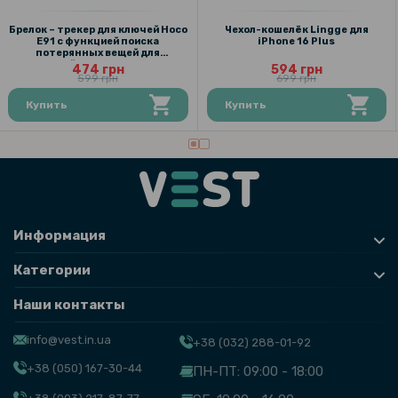
Брелок – трекер для ключей Hoco
Чехол-кошелёк Lingge для
E91 с функцией поиска
iPhone 16 Plus
потерянных вещей для
устройств с iOS, White
474 грн
594 грн
599 грн
699 грн
Купить
Купить
Информация
Категории
Наши контакты
info@vest.in.ua
+38 (032) 288-01-92
+38 (050) 167-30-44
ПН-ПТ: 09:00 - 18:00