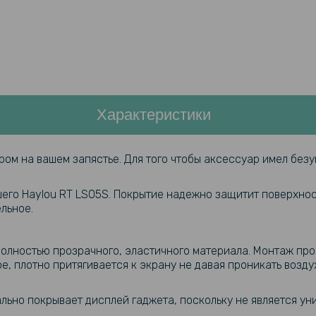
Характеристики
ом на вашем запястье. Для того чтобы аксессуар имел без
шего
Haylou RT LS05S
. Покрытие надежно защитит поверхнос
льное.
 полностью прозрачного, эластичного материала. Монтаж пр
, плотно притягивается к экрану не давая проникать воздух
льно покрывает дисплей гаджета, поскольку не является ун