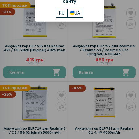
сайту
ТОП продаж
-23%
-21%
RU
UA
Аккумулятор BLP765 для Realme
Аккумулятор BLP757 для Realme 6
A91 / F15 2020 (Original) 4025 mAh
/ Realme 6s / Realme 6 Pro
(Original) 4300мAh
419 грн
459 грн
529 грн
599 грн
Купить
Купить
ТОП продаж
-46%
-25%
Аккумулятор BLP729 для Realme 5
Аккумулятор BLP721 для Realme
/ С3 / 5S (Original) 5000 mAh
C2 4.4V 4000mAh