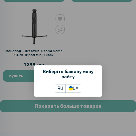
Монопод - Штатив Xiaomi Selfie
Stick Tripod Mini, Black
1 299 грн
Виберіть бажану мову
Купить
сайту
RU
UA
Показать больше товаров