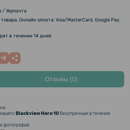
й чехол - накладка PC Glass для
Hero 10, Transparent
199 грн
 / Укрпочта
товара, Онлайн оплата: Visa/MasterCard, Google Pay,
84 грн
стекло Tempered Glass 2.5D для
 Hero 10 на заднюю камеру
99 грн
рат в течении 14 дней
Отзывы (0)
на.
 вашего
Blackview Hero 10​​​
безупречным в течение
я фотографий.