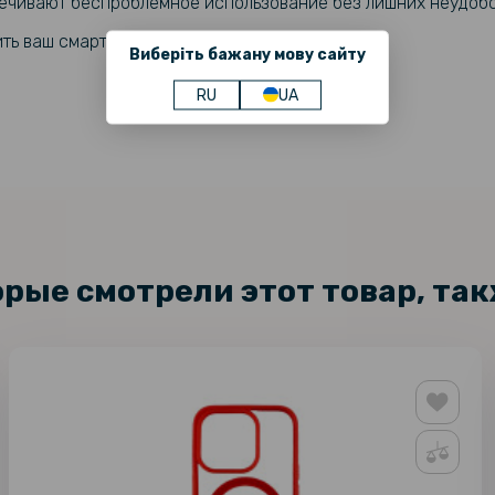
печивают беспроблемное использование без лишних неудобс
ить ваш смартфон
и добавить в него нотку стиля.
Виберіть бажану мову сайту
RU
UA
орые смотрели этот товар, та