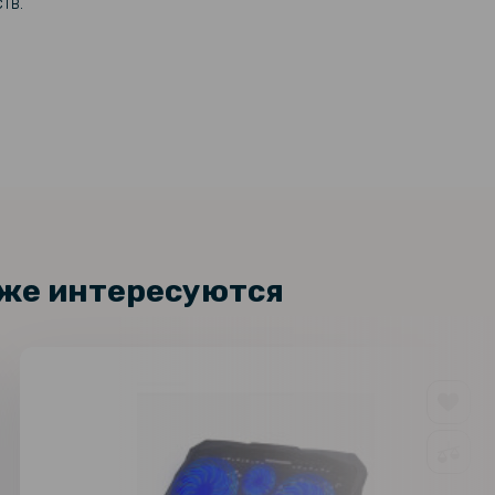
тв.
кже интересуются