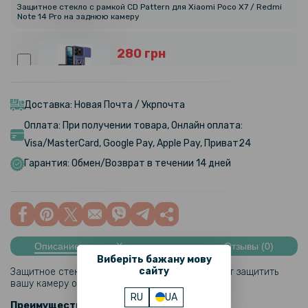
Защитное стекло с рамкой CD Pattern для Xiaomi Poco X7 / Redmi
Note 14 Pro на заднюю камеру
280 грн
329 грн
Чехол накладка Ricco Camera Sliding для Xiaomi Redmi Note 14 4G
Доставка: Новая Почта / Укрпочта
Оплата: При получении товара, Онлайн оплата:
289 грн
Visa/MasterCard, Google Pay, Apple Pay, Приват24
Гарантия: Обмен/Возврат в течении 14 дней
Кожаный чехол - накладка CODE Tactile Experience для Xiaomi
Redmi Note 14 5G
237 грн
279 грн
Описание
Характеристики
Отзывы (0)
Кожаный чехол - накладка Fanoya для Xiaomi Redmi Note 14 5G
Виберіть бажану мову
сайту
Защитное стекло на камеру - отличный вариант защитить
вашу камеру от царапин и грязи.
161 грн
RU
UA
Преимущества: