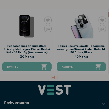
Гидрогелевая пленка iNobi
Защитное стекло 3D на заднюю
Privacy Matte для Xiaomi Redmi
камеру для Xiaomi Redmi Note 14
Note 14 Pro 5g (Антишпион)
5G China, Black
399 грн
129 грн
Купить
Купить
Информация