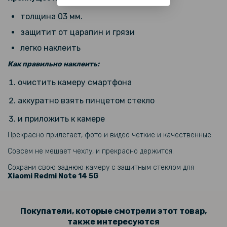
189 грн
толщина 03 мм.
Защитное стекло Tempered Glass 0.3mm для Xiaomi Redmi Note 14
5G
защитит от царапин и грязи
легко наклеить
239 грн
Как правильно наклеить:
очистить камеру смартфона
Защитное стекло Privacy Full Screen для Xiaomi Redmi Note 14 4G /
5G, Black
аккуратно взять пинцетом стекло
118 грн
и приложить к камере
139 грн
Прекрасно прилегает, фото и видео четкие и качественные.
Защитное стекло Tempered Glass 0.3mm для Xiaomi Redmi Note 14
Совсем не мешает чехлу, и прекрасно держится.
4G
Сохрани свою заднюю камеру с защитным стеклом для
Xiaomi Redmi Note 14 5G
Покупатели, которые смотрели этот товар,
также интересуются