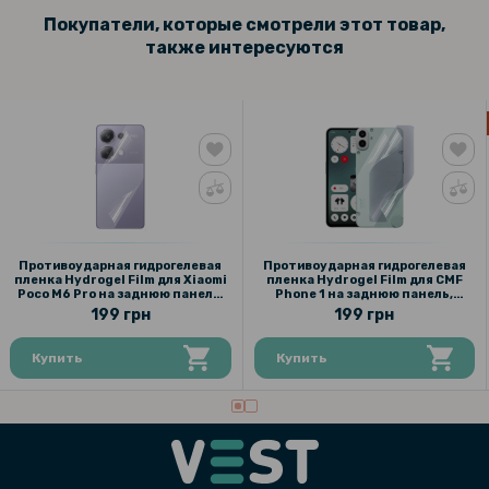
Покупатели, которые смотрели этот товар,
также интересуются
Противоударная гидрогелевая
Противоударная гидрогелевая
пленка Hydrogel Film для Xiaomi
пленка Hydrogel Film для CMF
Poco M6 Pro на заднюю панель,
Phone 1 на заднюю панель,
Transparent
Transparent
199 грн
199 грн
Купить
Купить