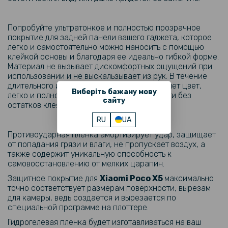
Попробуйте ультратонкое и полностью прозрачное
покрытие для задней панели вашего гаджета, которое
легко и самостоятельно можно наносить с помощью
клейкой основы и благодаря ее идеально гибкой форме.
Материал не вызывает дискомфортных ощущений при
использовании и не выскальзывает из рук. В течение
длительного использования пленка не меняет цвет,
Виберіть бажану мову
легко и полностью снимается с поверхности без
сайту
остатков клея.
RU
UA
Противоударная пленка амортизирует удар, защищает
от попадания грязи и влаги, не пропускает воздух, а
также содержит уникальную способность к
самовосстановлению от мелких царапин.
Защитное покрытие для
Xiaomi
Poco X5
максимально
точно соответствует размерам поверхности, вырезам
для камеры, ведь создается и вырезается по
специальной программе на плоттере.
Гидрогелевая пленка будет изготавливаться на ваш