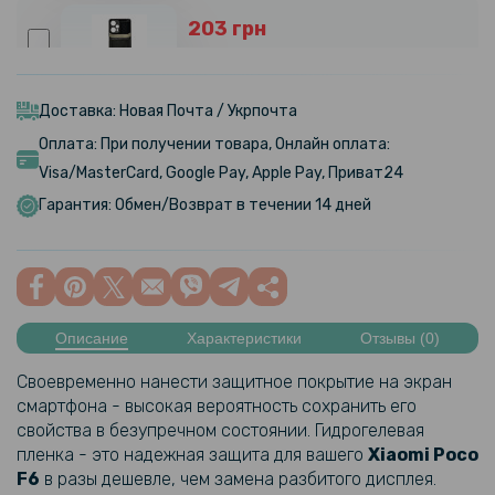
203 грн
239 грн
Чехол-накладка Epik Delicate для Xiaomi Poco F5 / Redmi Note 12
Turbo
Доставка: Новая Почта / Укрпочта
Оплата: При получении товара, Онлайн оплата:
254 грн
Visa/MasterCard, Google Pay, Apple Pay, Приват24
299 грн
Гарантия: Обмен/Возврат в течении 14 дней
Кожаный чехол - накладка X&E для Xiaomi Poco F5 / Redmi Note 12
Turbo с металлической вставкой
169 грн
279 грн
Описание
Характеристики
Отзывы (0)
Чехол накладка New Textile Leather Cаse для Xiaomi Poco F5 /
Своевременно нанести защитное покрытие на экран
Redmi Note 12 Turbo
смартфона - высокая вероятность сохранить его
свойства в безупречном состоянии. Гидрогелевая
пленка - это надежная защита для вашего
Xiaomi
Poco
549 грн
F6​
в разы дешевле, чем замена разбитого дисплея.