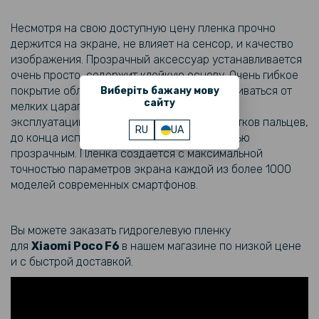
Противоударный чехол накладка XUNDD для Xiaomi Poco F6 5G /
Redmi Turbo 3 5G, Black
Несмотря на свою доступную цену пленка прочно
держится на экране, не влияет на сенсор, и качество
424 грн
изображения. Прозрачный аксессуар устанавливается
очень просто, содержит клейкую основу. Очень гибкое
499 грн
покрытие обладает способностью разглаживаться от
Виберіть бажану мову
Матовый чехол - накладка Magsafe TPU+PC для Xiaomi Poco F6 /
сайту
мелких царапин, что увеличивает его срок
Redmi Turbo 3
эксплуатации. Снижает количество отпечатков пальцев,
RU
UA
до конца использования остается полностью
254 грн
прозрачным. Пленка создается с максимальной
299 грн
точностью параметров экрана каждой из более 1000
моделей современных смартфонов.
Чехол - накладка Cooling Armor No Frame для Xiaomi Poco F6 5G /
Redmi Turbo 3 5G с магнитным кольцом, Black
Вы можете заказать гидрогелевую пленку
129 грн
для
Xiaomi
Poco F6​
в нашем магазине по низкой цене
199 грн
и с быстрой доставкой.
Чехол - накладка Polished Carbon для Xiaomi Poco F6 5G / Redmi
Turbo 3 5G