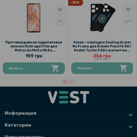
-15%
Противоударная гидрогелевая
Чехол - накладка Cooling Armor
пленка Hydrogel Film для
No Frame для Xiaomi Poco F6 5G /
Motorola Moto G04s,
Redmi Turbo 3 5G с магнитным
Transparent
кольцом, Black
199 грн
254 грн
299 грн
Купить
Купить
Информация
Категории