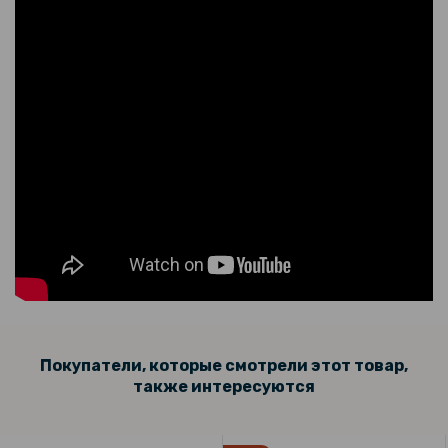
169 грн
199 грн
Защитное стекло Full Screen Tempered Glass для Xiaomi Poco F6
5G / Redmi Turbo 3 5G, Black
159 грн
199 грн
Защитное стекло с рамкой CD Pattern для Xiaomi Poco F6 5G /
Redmi Turbo 3 5G на заднюю камеру
Покупатели, которые смотрели этот товар,
также интересуются