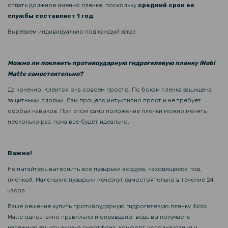
отдать должное именно пленке, поскольку
средний срок ее
149 грн
службы составляет 1 год
.
Защитное стекло Tempered Glass 2.5D для Xiaomi Poco F6 Pro /
Вырезаем индивидуально под каждый заказ.
Redmi K70 на заднюю камеру
239 грн
Можно ли поклеить противоударную гидрогелевую пленку iNobi
Matte самостоятельно?
299 грн
Да конечно. Клеится она совсем просто. По бокам пленка защищена
Чехол - накладка Cooling Armor No Frame для Xiaomi Poco F6 Pro
5G / Redmi K70 5G с магнитным кольцом, Black
защитными слоями. Сам процесс интуитивно прост и не требует
особых навыков. При этом само положение пленки можно менять
несколько раз, пока все будет идеально.
Важно!
Не пытайтесь вытеснить все пузырьки воздуха, находящиеся под
пленкой. Маленькие пузырьки исчезнут самостоятельно в течение 24
часов.
Ваше решение купить противоударную гидрогелевую пленку iNobi
Matte однозначно правильно и оправдано, ведь вы получаете
надежную защиту экрана смартфона, комфорт использования и