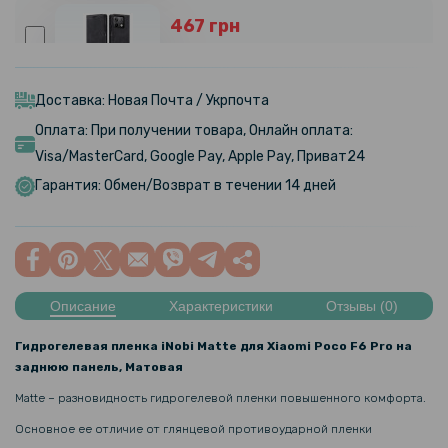
467 грн
549 грн
Чехол - книжка CaseMe для Xiaomi Redmi Note 13 Pro 5G / Poco X6
Доставка: Новая Почта / Укрпочта
Оплата: При получении товара, Онлайн оплата:
679 грн
Visa/MasterCard, Google Pay, Apple Pay, Приват24
Гарантия: Обмен/Возврат в течении 14 дней
Противоударный чехол накладка Metal Glass для Xiaomi Poco F6
Pro 5G / Redmi K70 5G
509 грн
599 грн
Описание
Характеристики
Отзывы (0)
Противоударный чехол накладка XUNDD для Xiaomi Poco F6 Pro 5G
/ Redmi K70 5G, Black
Гидрогелевая пленка iNobi Matte для Xiaomi Poco F6 Pro на
заднюю панель, Матовая
934 грн
Matte – разновидность гидрогелевой пленки повышенного комфорта.
1 099 грн
Основное ее отличие от глянцевой противоударной пленки