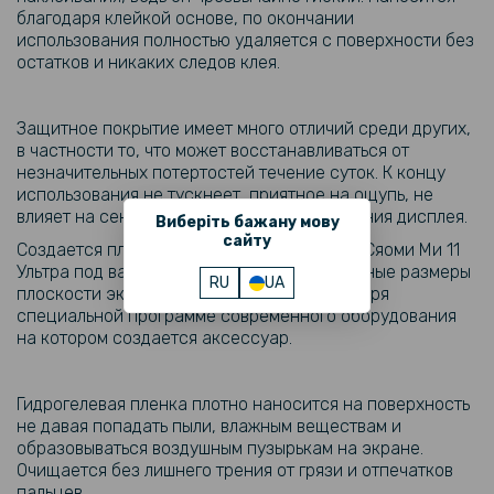
благодаря клейкой основе, по окончании
использования полностью удаляется с поверхности без
остатков и никаких следов клея.
Защитное покрытие имеет много отличий среди других,
в частности то, что может восстанавливаться от
незначительных потертостей течение суток. К концу
использования не тускнеет, приятное на ощупь, не
влияет на сенсорные функции и изображения дисплея.
Виберіть бажану мову
сайту
Создается пленка специально для вашего Сяоми Mи 11
Ультра под ваш индивидуальный заказ. Точные размеры
RU
UA
плоскости экрана гарантированно благодаря
специальной программе современного оборудования
на котором создается аксессуар.
Гидрогелевая пленка плотно наносится на поверхность
не давая попадать пыли, влажным веществам и
образовываться воздушным пузырькам на экране.
Очищается без лишнего трения от грязи и отпечатков
пальцев.