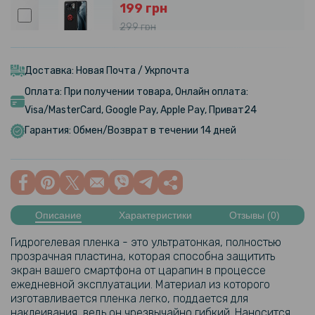
199 грн
299 грн
Чехол Auto Focus 360 Rotating Ring для Xiaomi Mi 11 Ultra
Доставка: Новая Почта / Укрпочта
159 грн
Оплата: При получении товара, Онлайн оплата:
199 грн
Visa/MasterCard, Google Pay, Apple Pay, Приват24
Противоударная гидрогелевая пленка Hydrogel Film для Xiaomi Mi
Гарантия: Обмен/Возврат в течении 14 дней
11 Ultra на заднюю панель, Transparent
Описание
Характеристики
Отзывы (0)
Гидрогелевая пленка - это ультратонкая, полностью
прозрачная пластина, которая способна защитить
экран вашего смартфона от царапин в процессе
ежедневной эксплуатации. Материал из которого
изготавливается пленка легко, поддается для
наклеивания, ведь он чрезвычайно гибкий. Наносится