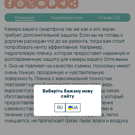
Описание
Характеристики
Отзывы (0)
Камера вашего смартфона так же как и его экран
требует дополнительной защиты. Если вы не готовы к
дорогим расходам что до ее ремонта, тогда вам стоит
попробовать нечто эффективное. Например,
гидрогелевую пленку, которая предоставит надежную и
долговременную защиту для камеры вашего Оппо
Reno4
. Она не повлияет на качество съемки, поскольку имеет
F
очень тонкую, прозрачную и чувствительную
поверхность. Пленка с максимальной точностью
повторяет каждый миллиметр поверхности, ведь
вырезается на плоттере специально под ваш заказ.
Виберіть бажану мову
Изготавливается из эластичного материала, который
сайту
предоставляет прекрасную возможность пленке
RU
UA
самовосстанавливаться после легких царапин в
течение суток. Не имеет радужного эффекта, легко
очищается, не пропускает грязи, пыли, влаги и воздуха.