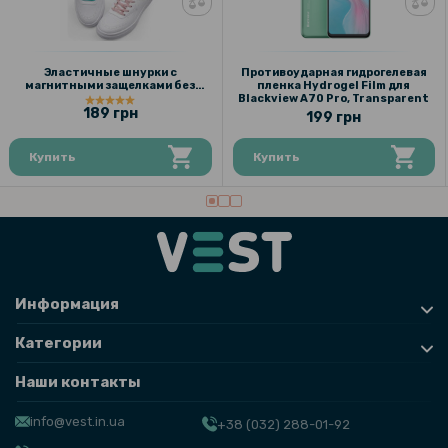
Эластичные шнурки с
Противоударная гидрогелевая
магнитными защелками без
пленка Hydrogel Film для
завязок 1м
Blackview A70 Pro, Transparent
189 грн
199 грн
Купить
Купить
Информация
Категории
Наши контакты
info@vest.in.ua
+38 (032) 288-01-92