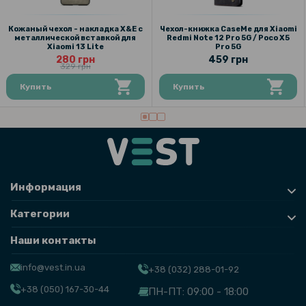
239 грн
Чехол-накладка Epik Delicate для Xiaomi 13 Lite
Кожаный чехол - накладка X&E с
Чехол-книжка CaseMe для Xiaomi
металлической вставкой для
Redmi Note 12 Pro 5G / Poco X5
Xiaomi 13 Lite
Pro 5G
280 грн
459 грн
129 грн
329 грн
219 грн
Купить
Купить
Кожаный чехол-книжка Baseus Premium Edge для Xiaomi 13 Lite
203 грн
239 грн
Чехол-накладка Epik Generous для Xiaomi 13 Lite
Информация
Категории
Наши контакты
info@vest.in.ua
+38 (032) 288-01-92
+38 (050) 167-30-44
ПН-ПТ: 09:00 - 18:00