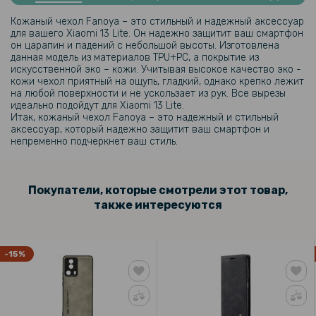
Кожаный чехол Fanoya – это стильный и надежный аксессуар
159 грн
для вашего Xiaomi 13 Lite. Он надежно защитит ваш смартфон
он царапин и падений с небольшой высоты. Изготовлена
199 грн
данная модель из материалов TPU+PC, а покрытие из
искусственной эко – кожи. Учитывая высокое качество эко -
Противоударная гидрогелевая пленка Hydrogel Film для Xiaomi 13
кожи чехол приятный на ощупь, гладкий, однако крепко лежит
Lite, Transparent
на любой поверхности и не ускользает из рук. Все вырезы
идеально подойдут для Xiaomi 13 Lite.
Итак, кожаный чехол Fanoya – это надежный и стильный
195 грн
аксессуар, который надежно защитит ваш смартфон и
непременно подчеркнет ваш стиль.
229 грн
Закаленное защитное стекло Full Screen 3D Tempered Glass для
Xiaomi 13 Lite, Black
Покупатели, которые смотрели этот товар,
также интересуются
159 грн
199 грн
Противоударная гидрогелевая пленка Hydrogel Film для Xiaomi 13
-15%
Lite на заднюю панель, Transparent
203 грн