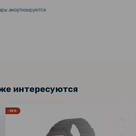
дары амортизируются.
кже интересуются
-15%