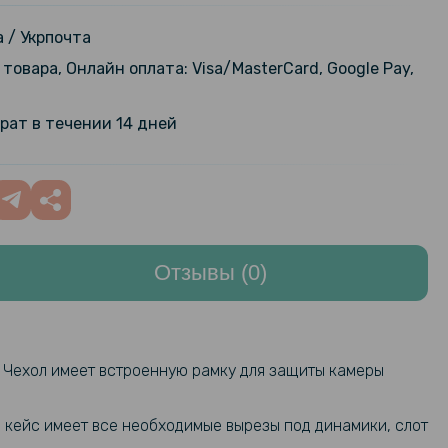
alaxy A05 на заднюю панель,
299 грн
 / Укрпочта
товара, Онлайн оплата: Visa/MasterCard, Google Pay,
101 грн
стекло 2.5D 0.3mm Tempered
 Samsung Galaxy A05
119 грн
рат в течении 14 дней
109 грн
текло Privacy Full Screen для
alaxy A05, Black
179 грн
Отзывы (0)
о. Чехол имеет встроенную рамку для защиты камеры
 кейс имеет все необходимые вырезы под динамики, слот