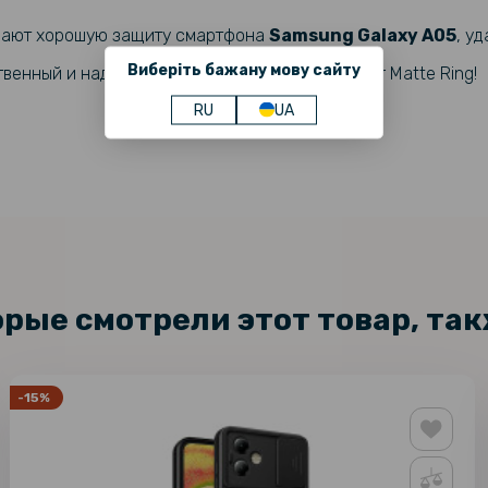
ивают хорошую защиту смартфона
Samsung Galaxy A05
, у
Виберіть бажану мову сайту
твенный и надежный можно выбрав модель Color Matte Ring!
RU
UA
орые смотрели этот товар, та
-15%