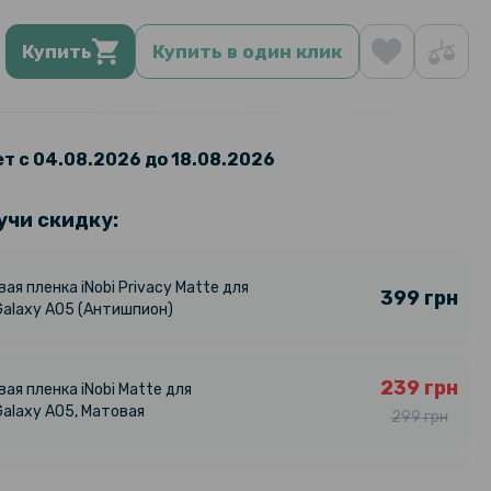
Купить
Купить в один клик
т с 04.08.2026 до 18.08.2026
учи скидку:
ая пленка iNobi Privacy Matte для
399 грн
alaxy A05 (Антишпион)
239 грн
ая пленка iNobi Matte для
alaxy A05, Матовая
299 грн
ая пленка iNobi Matte для
239 грн