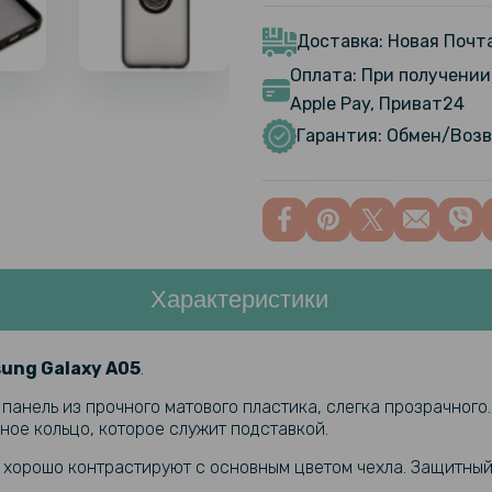
Samsung G
Матовая
Доставка: Новая Почта
Оплата: При получении 
Apple Pay, Приват24
Защитное 
Glass для
Гарантия: Обмен/Возв
Защитное с
Samsung G
Характеристики
ng Galaxy A05​​
.
 панель из прочного матового пластика, слегка прозрачног
ное кольцо, которое служит подставкой.
у хорошо контрастируют с основным цветом чехла. Защитный