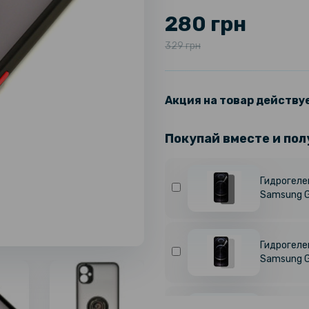
280 грн
329 грн
Акция на товар действуе
Покупай вместе и пол
Гидрогелев
Samsung G
Гидрогелев
Samsung G
Гидрогелев