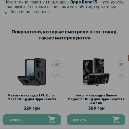
Чехол точно подогнан под модель
Oppo Reno13
— все вырезы
149 грн
совпадают с портами и кнопками устройства, гарантируя
удобное использование.
Защитное стекло Tempered Glass 0.3mm для Oppo Reno13 5G
103 грн
Покупатели, которые смотрели этот товар,
также интересуются
129 грн
Защитное стекло Tempered Glass на заднюю камеру для Oppo
Reno13 5G
339 грн
399 грн
Адаптер Magnetic Type-C 120W угловой 90 градусов, White
Чехол - накладка TPU Color
Чехол - накладка Omeve
319 грн
Matte Ring для Oppo Reno13
Magnetic Ring для Oppo Reno13 F
4G / 5G
399 грн
329 грн
389 грн
Противоударная гидрогелевая пленка Privacy HD Glossy для Oppo
Reno13 5G (Антишпион, глянцевая)
Купить
Купить