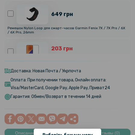
649 грн
Ремешок Nylon Loop для смарт-часов Garmin Fenix 7X / 7X Pro / 6X
/ 6X Pro, 26mm
203 грн
239 грн
Закалённое защитное стекло Full Screen для Oppo Reno13 5G с
рамкой для автоустановки, Black
Доставка: Новая Почта / Укрпочта
Оплата: При получении товара, Онлайн оплата:
135 грн
Visa/MasterCard, Google Pay, Apple Pay, Приват24
169 грн
Гарантия: Обмен/Возврат в течении 14 дней
Защитное стекло CD Pattern для Oppo Reno13 5G на заднюю
камеру
239 грн
299 грн
Описание
Характеристики
Отзывы (0)