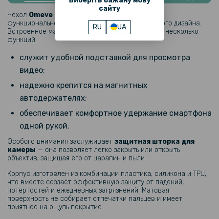
Виберіть бажану мову
сайту
Гидрогелевая пленка iNobi Matte для Oppo Reno13 5G, Матовая
Чехол
Omeve Magnetic Ring
— это сочетание
функциональности, безопасности и современного дизайна.
RU
UA
Встроенное магнитное кольцо выполняет сразу несколько
319 грн
функций:
399 грн
служит удобной подставкой для просмотра
Гидрогелевая пленка iNobi Privacy Matte для Oppo Reno13 5G
видео;
(Антишпион)
надежно крепится на магнитных
автодержателях;
239 грн
299 грн
обеспечивает комфортное удержание смартфона
одной рукой.
Гидрогелевая пленка iNobi Matte для Oppo Reno13 5G на заднюю
панель, Матовая
Особого внимания заслуживает
защитная шторка для
камеры
— она позволяет легко закрыть или открыть
объектив, защищая его от царапин и пыли.
169 грн
Корпус изготовлен из комбинации пластика, силикона и TPU,
199 грн
что вместе создаёт эффективную защиту от падений,
Защитное стекло Privacy Screen для Oppo Reno13 5G, Black
потертостей и ежедневных загрязнений. Матовая
поверхность не собирает отпечатки пальцев и имеет
приятное на ощупь покрытие.
119 грн