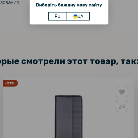
зования.
Виберіть бажану мову сайту
RU
UA
орые смотрели этот товар, та
-21%