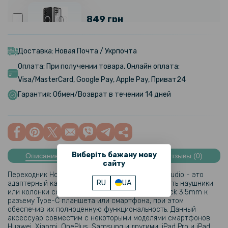
849 грн
Чехол Metal Glass для Samsung Galaxy S24 Ultra с металлическим
кольцом и дополнительной защитой на камеру
Доставка: Новая Почта / Укрпочта
Оплата: При получении товара, Онлайн оплата:
152 грн
Visa/MasterCard, Google Pay, Apple Pay, Приват24
179 грн
Гарантия: Обмен/Возврат в течении 14 дней
Силиконовый чехол для Samsung Galaxy Watch 6 44mm с защитой
на экран
Виберіть бажану мову
Описание
Характеристики
Отзывы (0)
сайту
Переходник Hoco LS35 Type-C to 3.5mm digital audio - это
RU
UA
адаптерный кабель, который поможет подключить наушники
или колонки со стандартным штекером mini-Jack 3.5mm к
разъему Type-C планшета или смартфона, при этом
обеспечив их полноценную функциональность. Данный
аксессуар совместим с некоторыми моделями смартфонов
Huawei, Xiaomi, OnePlus, Samsung и другими, iPad Pro и iPad