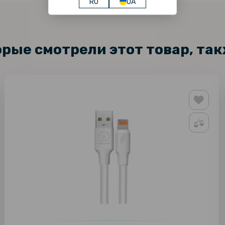
RU
UA
орые смотрели этот товар, та