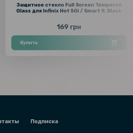
Защитное стекло Full Screen Tempered
Glass для Infinix Hot 50i / Smart 9, Black
169 грн
Купить
нтакты
Подписка