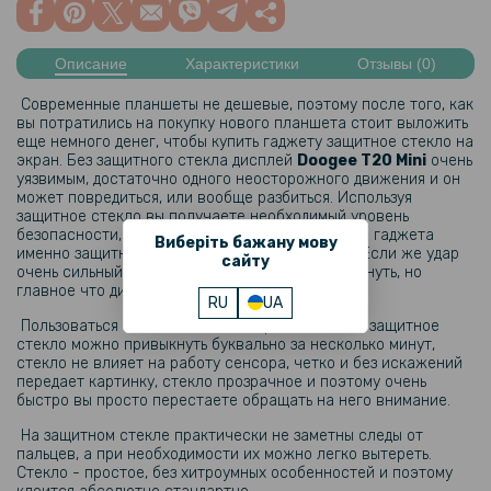
Описание
Характеристики
Отзывы (0)
Современные планшеты не дешевые, поэтому после того, как
вы потратились на покупку нового планшета стоит выложить
еще немного денег, чтобы купить гаджету защитное стекло на
экран. Без защитного стекла дисплей
Doogee T20 Mini​
очень
уязвимым, достаточно одного неосторожного движения и он
может повредиться, или вообще разбиться. Используя
защитное стекло​ вы получаете необходимый уровень
безопасности, например при ударе или падении гаджета
Виберіть бажану мову
именно защитное стекло поглотит силу удара. Если же удар
сайту
очень сильный, то защитное стекло может треснуть, но
главное что дисплей гаджета останется целым.
RU
UA
Пользоваться планшетом на котором наклеено защитное
стекло можно привыкнуть буквально за несколько минут,
стекло не влияет на работу сенсора, четко и без искажений
передает картинку, стекло прозрачное и поэтому очень
быстро вы просто перестаете обращать на него внимание.
На защитном стекле практически не заметны следы от
пальцев, а при необходимости их можно легко вытереть.
Стекло - простое, без хитроумных особенностей и поэтому