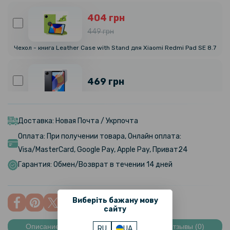
404 грн
449 грн
Чехол - книга Leather Case with Stand для Xiaomi Redmi Pad SE 8.7
469 грн
Противоударная гидрогелевая пленка Hydrogel Film для Xiaomi
Redmi Pad SE 8.7, Transparent
Доставка: Новая Почта / Укрпочта
Оплата: При получении товара, Онлайн оплата:
215 грн
Visa/MasterCard, Google Pay, Apple Pay, Приват24
269 грн
Гарантия: Обмен/Возврат в течении 14 дней
Защитное стекло 0.3mm Tempered Glass для планшетов Xiaomi
Redmi Pad SE 8.7
Виберіть бажану мову
209 грн
сайту
249 грн
Описание
Характеристики
Отзывы (0)
RU
UA