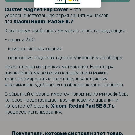
Сетевое зарядное устройство Hoco CS25A 1USB-C / 1USB PD / QC
20W Type-C to Type-C, Black
Custer Magnet Flip Cover
– это
усовершенствованная серия защитных чехлов
для
Xiaomi Redmi Pad SE 8.7
К основным особенностям можно отнести следующие:
- защита 360
- комфорт использования
- положения подставки для регулировки угла обзора.
Чехол сделан из крепких материалов. Благодаря
дизайнерскому решению крышку книги можно
трансформировать в подставку для получения
максимально удобного угла обзора экрана планшета.
С обратной стороны имеется покрытие из микрофибры,
которое предотвращает возникновение царапин и
потертостей экрана
Xiaomi Redmi Pad SE 8.7
в
процессе использования.
Покупатели, которые смотрели этот товар,