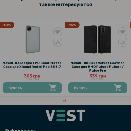
также интересуются
-10%
-15%
Чехол-накладка TPU Color Matte
Чехол - книжка Velvet Leather
Case для Xiaomi Redmi Pad SE 8.7
Case для HMD Pulse / Pulse+ /
Pulse Pro
305 грн
339 грн
339 грн
399 грн
Купить
Купить
Информация